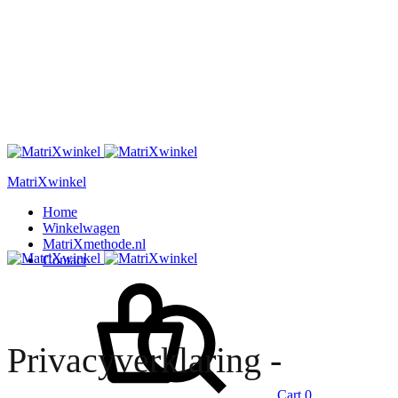
MatriXwinkel
Home
Winkelwagen
MatriXmethode.nl
Contact
Privacyverklaring -
Cart
0