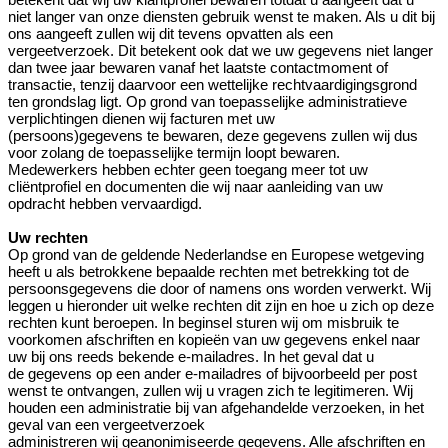
niet langer van onze diensten gebruik wenst te maken. Als u dit bij
ons aangeeft zullen wij dit tevens opvatten als een
vergeetverzoek. Dit betekent ook dat we uw gegevens niet langer
dan twee jaar bewaren vanaf het laatste contactmoment of
transactie, tenzij daarvoor een wettelijke rechtvaardigingsgrond
ten grondslag ligt. Op grond van toepasselijke administratieve
verplichtingen dienen wij facturen met uw
(persoons)gegevens te bewaren, deze gegevens zullen wij dus
voor zolang de toepasselijke termijn loopt bewaren.
Medewerkers hebben echter geen toegang meer tot uw
cliëntprofiel en documenten die wij naar aanleiding van uw
opdracht hebben vervaardigd.
Uw rechten
Op grond van de geldende Nederlandse en Europese wetgeving
heeft u als betrokkene bepaalde rechten met betrekking tot de
persoonsgegevens die door of namens ons worden verwerkt. Wij
leggen u hieronder uit welke rechten dit zijn en hoe u zich op deze
rechten kunt beroepen. In beginsel sturen wij om misbruik te
voorkomen afschriften en kopieën van uw gegevens enkel naar
uw bij ons reeds bekende e-mailadres. In het geval dat u
de gegevens op een ander e-mailadres of bijvoorbeeld per post
wenst te ontvangen, zullen wij u vragen zich te legitimeren. Wij
houden een administratie bij van afgehandelde verzoeken, in het
geval van een vergeetverzoek
administreren wij geanonimiseerde gegevens. Alle afschriften en