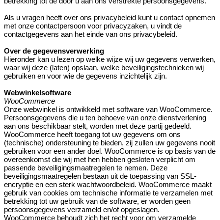
betrekking tot de door u aan ons verstrekte persoonsgegevens.
Als u vragen heeft over ons privacybeleid kunt u contact opnemen
met onze contactpersoon voor privacyzaken, u vindt de
contactgegevens aan het einde van ons privacybeleid.
Over de gegevensverwerking
Hieronder kan u lezen op welke wijze wij uw gegevens verwerken,
waar wij deze (laten) opslaan, welke beveiligingstechnieken wij
gebruiken en voor wie de gegevens inzichtelijk zijn.
Webwinkelsoftware
WooCommerce
Onze webwinkel is ontwikkeld met software van WooCommerce.
Persoonsgegevens die u ten behoeve van onze dienstverlening
aan ons beschikbaar stelt, worden met deze partij gedeeld.
WooCommerce heeft toegang tot uw gegevens om ons
(technische) ondersteuning te bieden, zij zullen uw gegevens nooit
gebruiken voor een ander doel. WooCommerce is op basis van de
overeenkomst die wij met hen hebben gesloten verplicht om
passende beveiligingsmaatregelen te nemen. Deze
beveiligingsmaatregelen bestaan uit de toepassing van SSL-
encryptie en een sterk wachtwoordbeleid. WooCommerce maakt
gebruik van cookies om technische informatie te verzamelen met
betrekking tot uw gebruik van de software, er worden geen
persoonsgegevens verzameld en/of opgeslagen.
WooCommerce behoudt zich het recht voor om verzamelde