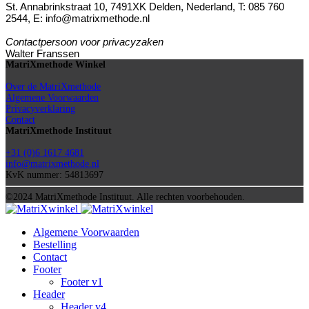
St. Annabrinkstraat 10, 7491XK Delden, Nederland, T: 085 760
2544, E: info@matrixmethode.nl
Contactpersoon voor privacyzaken
Walter Franssen
MatriXmethode Winkel
Over de MatriXmethode
Algemene Voorwaarden
Privacyverklaring
Contact
MatriXmethode Instituut
+31 (0)6 1617 4681
info@matrixmethode.nl
KvK nummer: 54813697
©2024 MatriXmethode Instituut. Alle rechten voorbehouden.
Algemene Voorwaarden
Bestelling
Contact
Footer
Footer v1
Header
Header v4