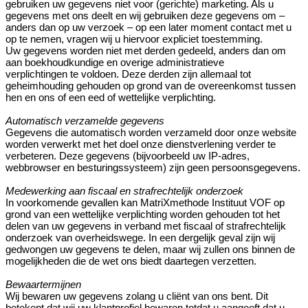
gebruiken uw gegevens niet voor (gerichte) marketing. Als u
gegevens met ons deelt en wij gebruiken deze gegevens om –
anders dan op uw verzoek – op een later moment contact met u
op te nemen, vragen wij u hiervoor expliciet toestemming.
Uw gegevens worden niet met derden gedeeld, anders dan om
aan boekhoudkundige en overige administratieve
verplichtingen te voldoen. Deze derden zijn allemaal tot
geheimhouding gehouden op grond van de overeenkomst tussen
hen en ons of een eed of wettelijke verplichting.
Automatisch verzamelde gegevens
Gegevens die automatisch worden verzameld door onze website
worden verwerkt met het doel onze dienstverlening verder te
verbeteren. Deze gegevens (bijvoorbeeld uw IP-adres,
webbrowser en besturingssysteem) zijn geen persoonsgegevens.
Medewerking aan fiscaal en strafrechtelijk onderzoek
In voorkomende gevallen kan MatriXmethode Instituut VOF op
grond van een wettelijke verplichting worden gehouden tot het
delen van uw gegevens in verband met fiscaal of strafrechtelijk
onderzoek van overheidswege. In een dergelijk geval zijn wij
gedwongen uw gegevens te delen, maar wij zullen ons binnen de
mogelijkheden die de wet ons biedt daartegen verzetten.
Bewaartermijnen
Wij bewaren uw gegevens zolang u cliënt van ons bent. Dit
betekent dat wij uw klantprofiel bewaren totdat u aangeeft dat u