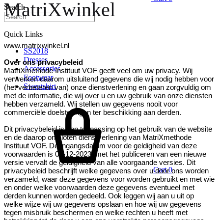
MatriXwinkel
Search
Quick Links
www.matrixwinkel.nl
SS2018
Dresses
Over ons privacybeleid
Accessories
MatriXmethode Instituut VOF geeft veel om uw privacy. Wij
Footwear
verwerken daarom uitsluitend gegevens die wij nodig hebben voor
Sweatshirt
(het verbeteren van) onze dienstverlening en gaan zorgvuldig om
met de informatie, die wij over u en uw gebruik van onze diensten
hebben verzameld. Wij stellen uw gegevens nooit voor
commerciële doelstellingen ter beschikking aan derden.
Dit privacybeleid is van toepassing op het gebruik van de website
en de daarop ontsloten dienstverlening van MatriXmethode
Instituut VOF. De ingangsdatum voor de geldigheid van deze
voorwaarden is 09-12-2023, met het publiceren van een nieuwe
versie vervalt de geldigheid van alle voorgaande versies. Dit
Cart
0
privacybeleid beschrijft welke gegevens over u door ons worden
verzameld, waar deze gegevens voor worden gebruikt en met wie
en onder welke voorwaarden deze gegevens eventueel met
derden kunnen worden gedeeld. Ook leggen wij aan u uit op
welke wijze wij uw gegevens opslaan en hoe wij uw gegevens
tegen misbruik beschermen en welke rechten u heeft met