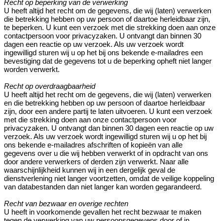
Recht op beperking van de verwerking
U heeft altijd het recht om de gegevens, die wij (laten) verwerken
die betrekking hebben op uw persoon of daartoe herleidbaar zijn,
te beperken. U kunt een verzoek met die strekking doen aan onze
contactpersoon voor privacyzaken. U ontvangt dan binnen 30
dagen een reactie op uw verzoek. Als uw verzoek wordt
ingewilligd sturen wij u op het bij ons bekende e-mailadres een
bevestiging dat de gegevens tot u de beperking opheft niet langer
worden verwerkt.
Recht op overdraagbaarheid
U heeft altijd het recht om de gegevens, die wij (laten) verwerken
en die betrekking hebben op uw persoon of daartoe herleidbaar
zijn, door een andere partij te laten uitvoeren. U kunt een verzoek
met die strekking doen aan onze contactpersoon voor
privacyzaken. U ontvangt dan binnen 30 dagen een reactie op uw
verzoek. Als uw verzoek wordt ingewilligd sturen wij u op het bij
ons bekende e-mailadres afschriften of kopieën van alle
gegevens over u die wij hebben verwerkt of in opdracht van ons
door andere verwerkers of derden zijn verwerkt. Naar alle
waarschijnlijkheid kunnen wij in een dergelijk geval de
dienstverlening niet langer voortzetten, omdat de veilige koppeling
van databestanden dan niet langer kan worden gegarandeerd.
Recht van bezwaar en overige rechten
U heeft in voorkomende gevallen het recht bezwaar te maken
tegen de verwerking van uw persoonsgegevens door of in